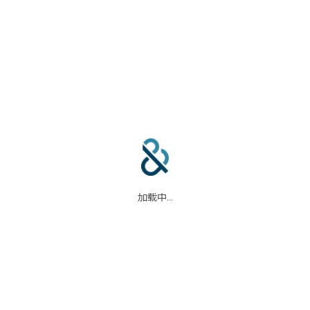
合作伙伴
信任中心
加载中...
码
我们的合作伙伴
信任中心