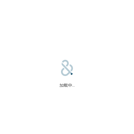
合作伙伴
信任中心
加载中...
码
我们的合作伙伴
信任中心