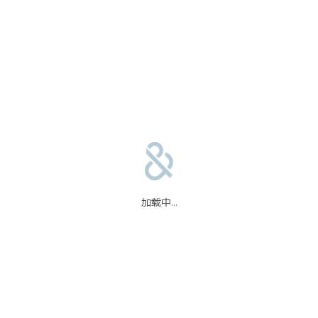
合作伙伴
信任中心
加载中...
码
我们的合作伙伴
信任中心