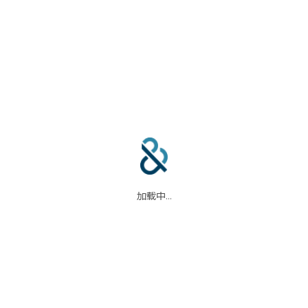
合作伙伴
信任中心
加载中...
码
我们的合作伙伴
信任中心