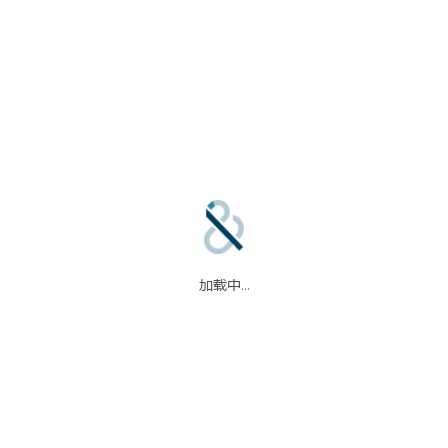
合作伙伴
信任中心
加载中...
码
我们的合作伙伴
信任中心