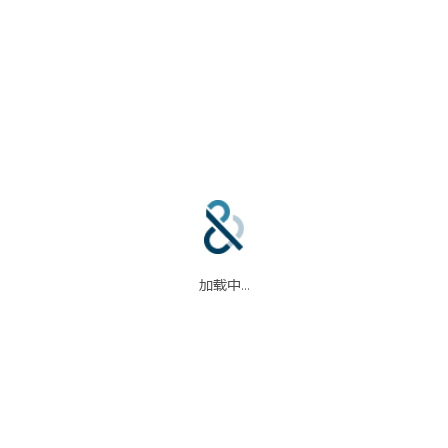
合作伙伴
信任中心
加载中...
码
我们的合作伙伴
信任中心