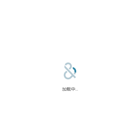
合作伙伴
信任中心
加载中...
码
我们的合作伙伴
信任中心