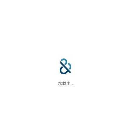
合作伙伴
信任中心
加载中...
码
我们的合作伙伴
信任中心